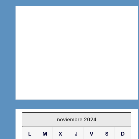
noviembre 2024
L
M
X
J
V
S
D