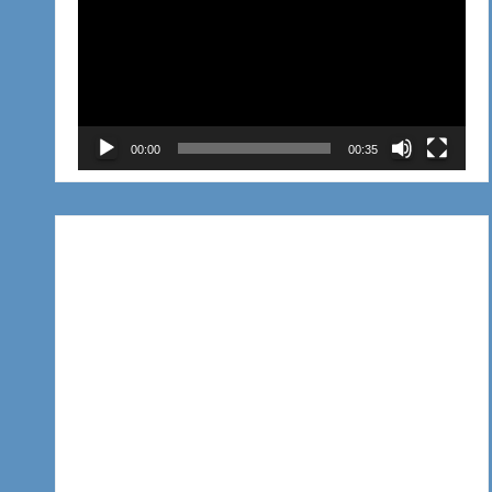
de
vídeo
00:00
00:35