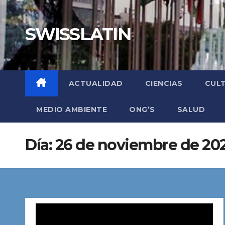
Saltar
al
SWISSLATIN
contenido
ACTUALIDAD
CIENCIAS
CUL
MEDIO AMBIENTE
ONG’S
SALUD
Día:
26 de noviembre de 20
Reproductor