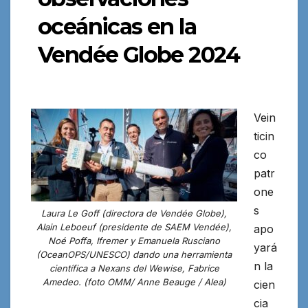
oceánicas en la
Vendée Globe 2024
Vein
ticin
co
patr
one
s
Laura Le Goff (directora de Vendée Globe),
Alain Leboeuf (presidente de SAEM Vendée),
apo
Noé Poffa, Ifremer y Emanuela Rusciano
yará
(OceanOPS/UNESCO) dando una herramienta
n la
científica a Nexans del Wewise, Fabrice
Amedeo. (foto OMM/ Anne Beauge / Alea)
cien
cia