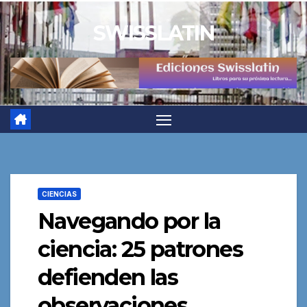
Saltar
SWISSLATIN
al
contenido
CIENCIAS
Navegando por la
ciencia: 25 patrones
defienden las
observaciones