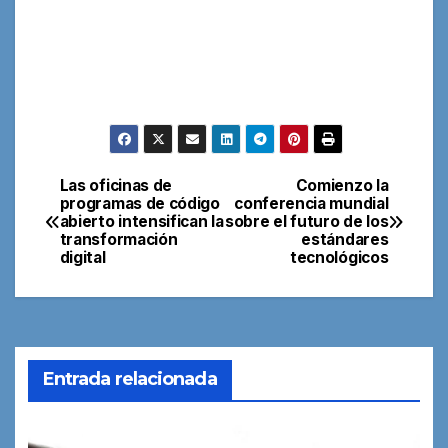
Las oficinas de
Comienzo la
Navegación
programas de código
conferencia mundial
abierto intensifican la
sobre el futuro de los
de
transformación
estándares
digital
tecnológicos
entradas
Entrada relacionada