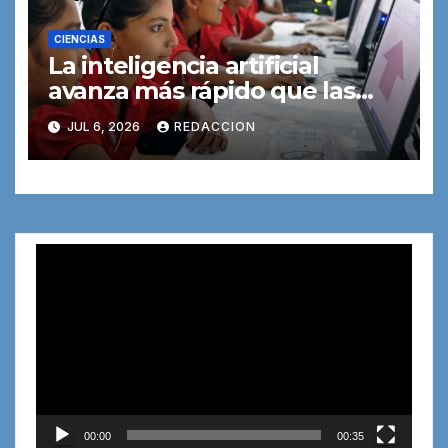
CIENCIAS
La inteligencia artificial
avanza más rápido que las
reglas para controlarla
JUL 6, 2026
REDACCION
Reproductor
de
vídeo
00:00
00:35