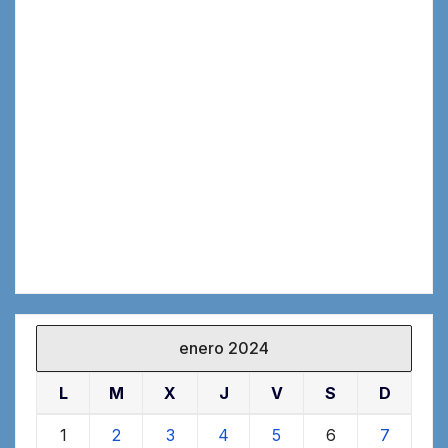
enero 2024
L
M
X
J
V
S
D
1
2
3
4
5
6
7