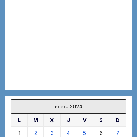
enero 2024
L
M
X
J
V
S
D
1
2
3
4
5
6
7