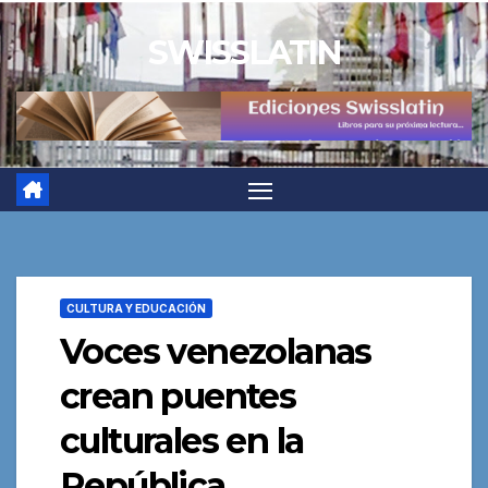
Saltar
SWISSLATIN
al
contenido
CULTURA Y EDUCACIÓN
Voces venezolanas
crean puentes
culturales en la
República