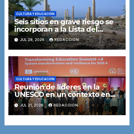
CULTURA Y EDUCACIÓN
Seis sitios en grave riesgo se
incorporan a la Lista del
Patrimonio Mundial en
JUL 28, 2026
REDACCION
Peligro de la UNESCO
CULTURA Y EDUCACIÓN
Reunión de líderes en la
UNESCO en un contexto en
que 113 países gastan más en
JUL 21, 2026
REDACCION
deuda que en educación