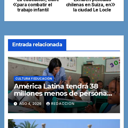
Navegación
para combatir el
chilenas en Suiza, en
trabajo infantil
la ciudad Le Locle
de
entradas
Entrada relacionada
CULTURA Y EDUCACIÓN
América Latina tendrá 38
millones menos de personas
en edad escolar para 2050
AGO 4, 2026
REDACCION