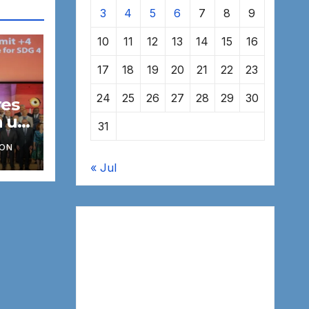
3
4
5
6
7
8
9
10
11
12
13
14
15
16
17
18
19
20
21
22
23
24
25
26
27
28
29
30
res
n un
31
 113
ION
ás
« Jul
n