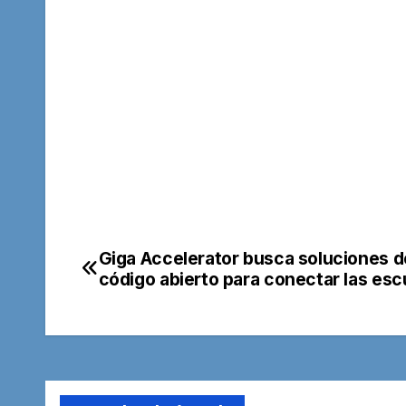
Giga Accelerator busca soluciones d
Navegación
código abierto para conectar las esc
de
entradas