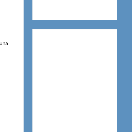
e
 una