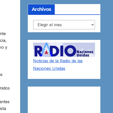
Archivos
Archivos
ante
cia,
vo y
Noticias de la Radio de las
Naciones Unidas
as
Unidos
antes
ista