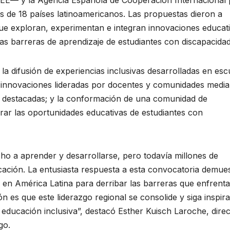
EE— y la Agencia Española de Cooperación Internacional 
s de 18 países latinoamericanos. Las propuestas dieron a
que exploran, experimentan e integran innovaciones educat
las barreras de aprendizaje de estudiantes con discapacidad
 la difusión de experiencias inclusivas desarrolladas en esc
de innovaciones lideradas por docentes y comunidades media
s destacadas; y la conformación de una comunidad de
rar las oportunidades educativas de estudiantes con
ho a aprender y desarrollarse, pero todavía millones de
ación. La entusiasta respuesta a esta convocatoria demue
 en América Latina para derribar las barreras que enfrenta
n es que este liderazgo regional se consolide y siga inspir
 educación inclusiva”, destacó Esther Kuisch Laroche, dire
go.