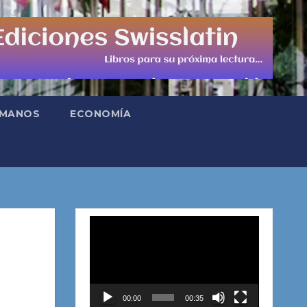
UMANOS
ECONOMÍA
Reproductor
de
vídeo
00:00
00:35