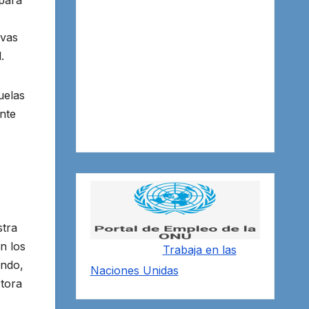
para
ivas
.
uelas
nte
stra
n los
Trabaja en las
ando,
Naciones Unidas
ctora