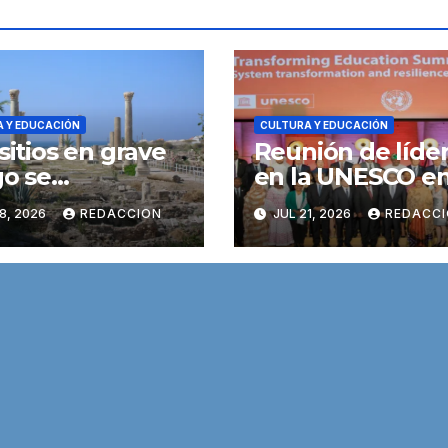
 Y EDUCACIÓN
CULTURA Y EDUCACIÓN
 sitios en grave
Reunión de líde
go se
en la UNESCO e
rporan a la Lista
contexto en que
8, 2026
REDACCION
JUL 21, 2026
REDACC
Patrimonio
países gastan m
ial en Peligro
en deuda que e
a UNESCO
educación