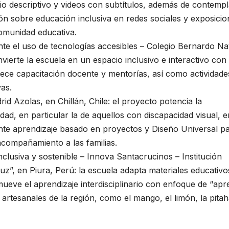
dio descriptivo y videos con subtítulos, además de contempl
ón sobre educación inclusiva en redes sociales y exposicio
comunidad educativa.
te el uso de tecnologías accesibles – Colegio Bernardo Na
nvierte la escuela en un espacio inclusivo e interactivo con
rece capacitación docente y mentorías, así como actividade
vas.
id Azolas, en Chillán, Chile: el proyecto potencia la
dad, en particular la de aquellos con discapacidad visual, e
ante aprendizaje basado en proyectos y Diseño Universal pa
compañamiento a las familias.
lusiva y sostenible – Innova Santacrucinos – Institución
z”, en Piura, Perú: la escuela adapta materiales educativo
ueve el aprendizaje interdisciplinario con enfoque de “ap
 artesanales de la región, como el mango, el limón, la pita