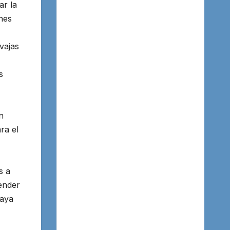
ar la
nes
vajas
s
n
ra el
s a
render
haya