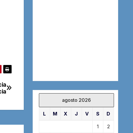
cia
cia
agosto 2026
L
M
X
J
V
S
D
1
2