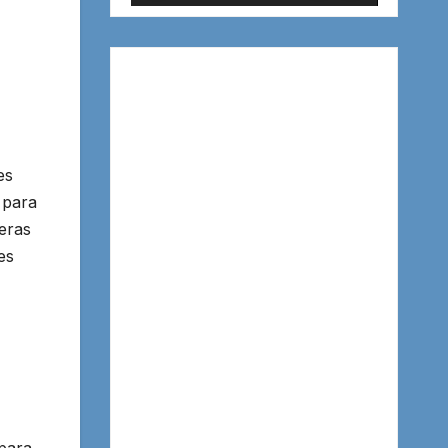
es
 para
reras
es