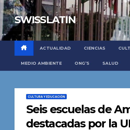
Saltar
al
SWISSLATIN
contenido
ACTUALIDAD
CIENCIAS
CUL
MEDIO AMBIENTE
ONG’S
SALUD
CULTURA Y EDUCACIÓN
Seis escuelas de Am
destacadas por la 