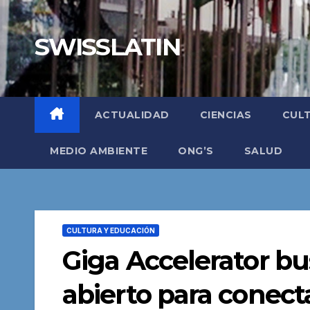
Saltar
al
SWISSLATIN
contenido
ACTUALIDAD
CIENCIAS
CUL
MEDIO AMBIENTE
ONG’S
SALUD
CULTURA Y EDUCACIÓN
Giga Accelerator bu
abierto para conecta