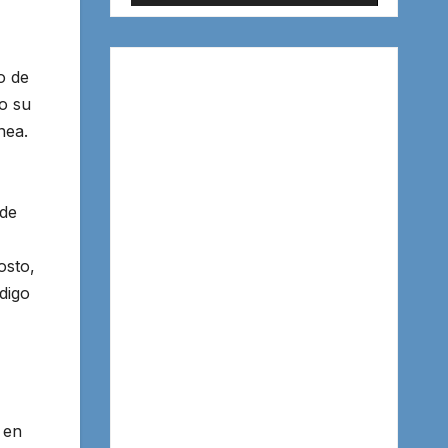
o de
o su
nea.
 de
osto,
ódigo
 en