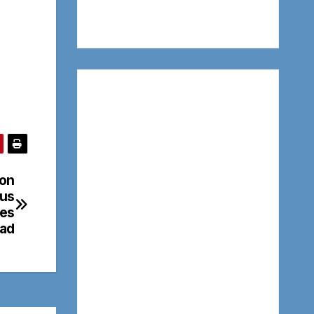
son
sus
tes
dad