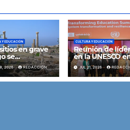
 Y EDUCACIÓN
CULTURA Y EDUCACIÓN
 sitios en grave
Reunión de líde
go se
en la UNESCO e
rporan a la Lista
contexto en que
8, 2026
REDACCION
JUL 21, 2026
REDACC
Patrimonio
países gastan m
ial en Peligro
en deuda que e
a UNESCO
educación