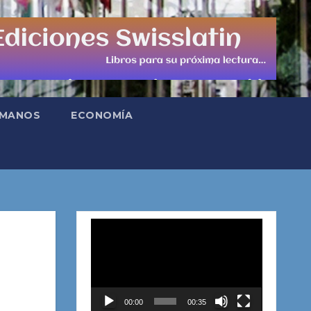
UMANOS
ECONOMÍA
Reproductor
de
vídeo
00:00
00:35