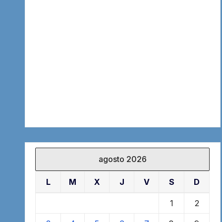
agosto 2026
L
M
X
J
V
S
D
1
2