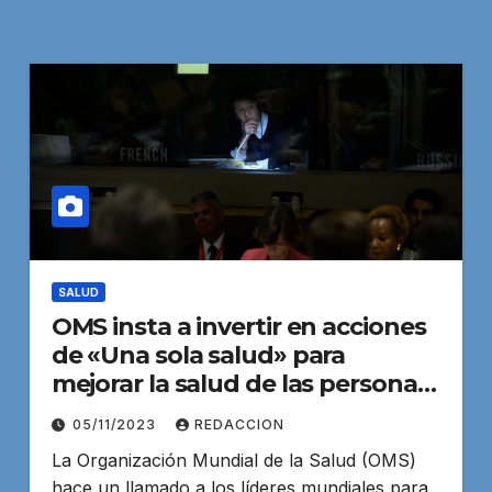
SALUD
OMS insta a invertir en acciones
de «Una sola salud» para
mejorar la salud de las personas
y del planeta
05/11/2023
REDACCION
La Organización Mundial de la Salud (OMS)
hace un llamado a los líderes mundiales para