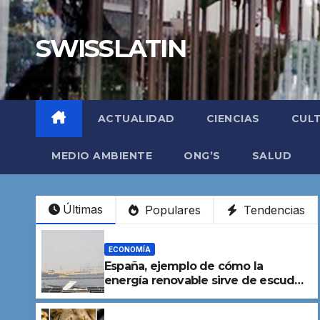
Saltar
al
SWISSLATIN
contenido
ACTUALIDAD
CIENCIAS
CUL
MEDIO AMBIENTE
ONG’S
SALUD
Últimas
Populares
Tendencias
ECONOMÍA
España, ejemplo de cómo la
energía renovable sirve de escudo
contra la crisis creada por la guerra