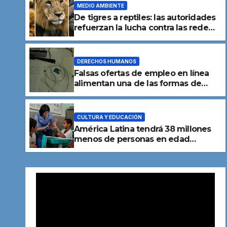
MEDIO AMBIENTE
De tigres a reptiles: las autoridades
refuerzan la lucha contra las redes
mundiales de tráfico de especies
DERECHOS HUMANOS
Falsas ofertas de empleo en línea
alimentan una de las formas de
mpleo en línea alimentan una
trata de personas
ta de personas
CULTURA Y EDUCACIÓN
América Latina tendrá 38 millones
menos de personas en edad
escolar para 2050
Reproductor
de
vídeo