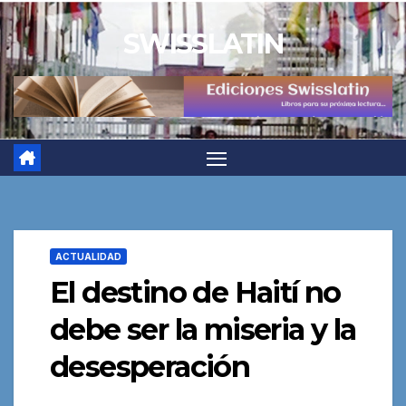
Saltar
SWISSLATIN
al
contenido
ACTUALIDAD
El destino de Haití no
debe ser la miseria y la
desesperación