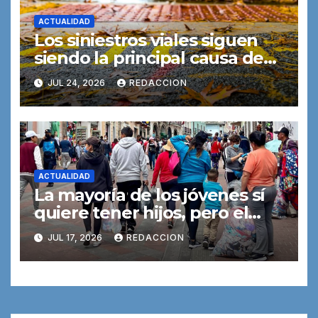
ACTUALIDAD
Los siniestros viales siguen
siendo la principal causa de
muerte entre los jóvenes
JUL 24, 2026
REDACCION
ACTUALIDAD
La mayoría de los jóvenes sí
quiere tener hijos, pero el
dinero y la vivienda lo
JUL 17, 2026
REDACCION
dificultan