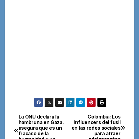
La ONU declara la
Colombia: Los
Navegación
hambruna en Gaza,
influencers del fusil
asegura que es un
en las redes sociales
de
fracaso de la
para atraer