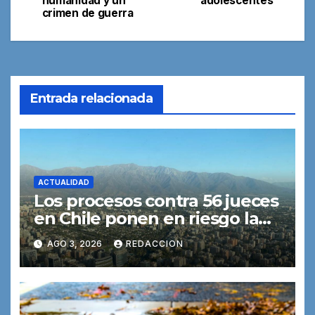
humanidad y un
adolescentes
entradas
crimen de guerra
Entrada relacionada
ACTUALIDAD
Los procesos contra 56 jueces
en Chile ponen en riesgo la
independencia judicial,
AGO 3, 2026
REDACCION
advierte una experta