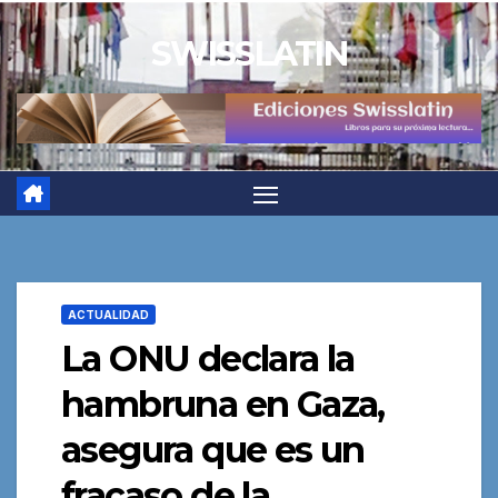
Saltar
SWISSLATIN
al
contenido
ACTUALIDAD
La ONU declara la
hambruna en Gaza,
asegura que es un
fracaso de la