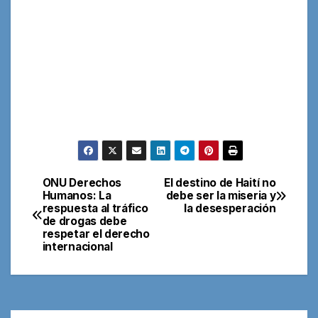
ONU Derechos
El destino de Haití no
Navegación
Humanos: La
debe ser la miseria y
respuesta al tráfico
la desesperación
de
de drogas debe
respetar el derecho
entradas
internacional