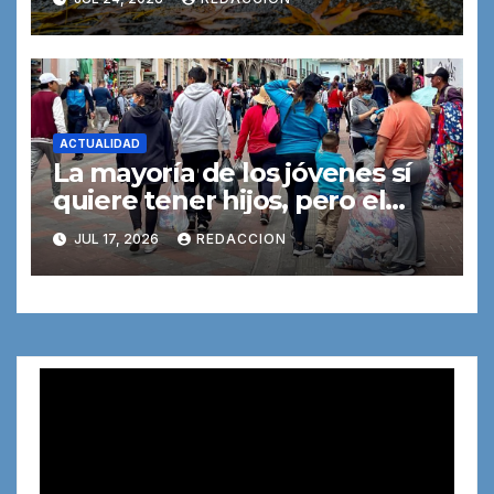
ACTUALIDAD
La mayoría de los jóvenes sí
quiere tener hijos, pero el
dinero y la vivienda lo
JUL 17, 2026
REDACCION
dificultan
Reproductor
de
vídeo