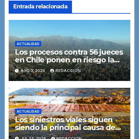
Entrada relacionada
ACTUALIDAD
Los procesos contra 56 jueces
en Chile ponen en riesgo la
independencia judicial,
AGO 3, 2026
REDACCION
advierte una experta
ACTUALIDAD
Los siniestros viales siguen
siendo la principal causa de
muerte entre los jóvenes
JUL 24, 2026
REDACCION