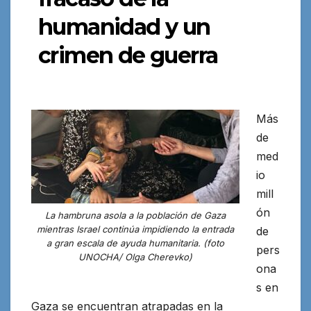
humanidad y un
crimen de guerra
Más
de
med
io
mill
ón
La hambruna asola a la población de Gaza
mientras Israel continúa impidiendo la entrada
de
a gran escala de ayuda humanitaria. (foto
pers
UNOCHA/ Olga Cherevko)
ona
s en
Gaza se encuentran atrapadas en la