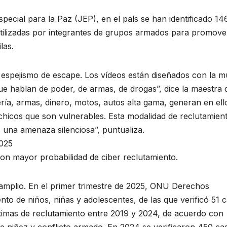
pecial para la Paz (JEP), en el país se han identificado 14
utilizadas por integrantes de grupos armados para promove
las.
espejismo de escape. Los vídeos están diseñados con la m
e hablan de poder, de armas, de drogas”, dice la maestra 
ía, armas, dinero, motos, autos alta gama, generan en ell
chicos que son vulnerables. Esta modalidad de reclutamien
os una amenaza silenciosa”, puntualiza.
2025
on mayor probabilidad de ciber reclutamiento.
amplio. En el primer trimestre de 2025, ONU Derechos
to de niños, niñas y adolescentes, de las que verificó 51 c
timas de reclutamiento entre 2019 y 2024, de acuerdo con
re niñez y conflicto armado. En 2024 se verificaron 450 ca