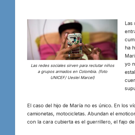
Las 
entr
cumb
ha h
Marí
yo n
Las redes sociales sirven para reclutar niños
a grupos armados en Colombia. (foto
esta
UNICEF/ Ueslei Marcel)
cuen
supu
El caso del hijo de María no es único. En los ví
camionetas, motocicletas. Abundan el emoticono 
con la cara cubierta es el guerrillero, el fajo 