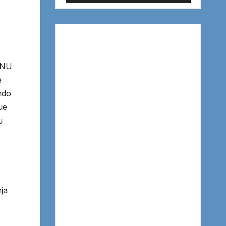
 ONU
e
ando
ue
u
ja