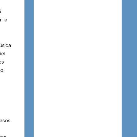
6
r la
úsica
del
os
to
asos.
sos,