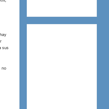
 hay
r
a sus
o no