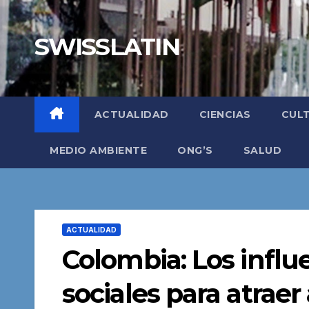
Saltar
al
SWISSLATIN
contenido
ACTUALIDAD
CIENCIAS
CUL
MEDIO AMBIENTE
ONG’S
SALUD
ACTUALIDAD
Colombia: Los influe
sociales para atrae