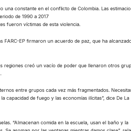
do una constante en el conflicto de Colombia. Las estimaci
periodo de 1990 a 2017
es fueron víctimas de esta violencia.
 las FARC-EP firmaron un acuerdo de paz, que ha alcanzad
as regiones creó un vacío de poder que llenaron otros gru
.
ternos entre grupos cada vez más fragmentados. Necesita
 la capacidad de fuego y las economías ilícitas”, dice De La
uelas. “Almacenan comida en la escuela, usan el baño y la
es. Se asoman por las ventanas mientras damos clase”, rela