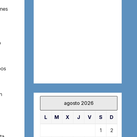
ones
o
pos
n
agosto 2026
L
M
X
J
V
S
D
1
2
ta