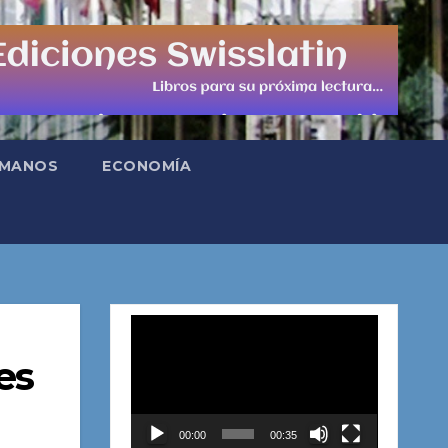
UMANOS
ECONOMÍA
Reproductor
de
es
vídeo
00:00
00:35