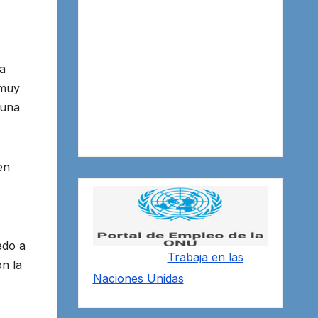
la
 muy
 una
en
edo a
Trabaja en las
on la
Naciones Unidas