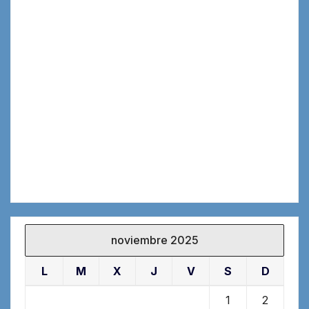
noviembre 2025
L
M
X
J
V
S
D
1
2