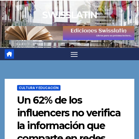
Saltar
SWISSLATIN
al
contenido
CULTURA Y EDUCACIÓN
Un 62% de los
influencers no verifica
la información que
comparte en redes