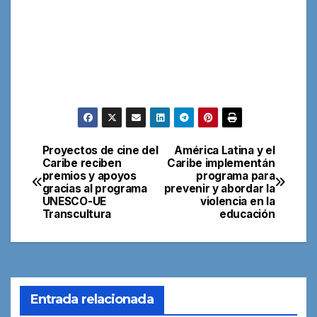
Proyectos de cine del
América Latina y el
Navegación
Caribe reciben
Caribe implementán
premios y apoyos
programa para
de
gracias al programa
prevenir y abordar la
UNESCO-UE
violencia en la
entradas
Transcultura
educación
Entrada relacionada