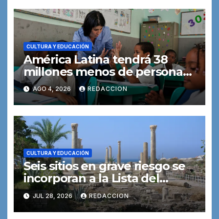
CULTURA Y EDUCACIÓN
América Latina tendrá 38
millones menos de personas
en edad escolar para 2050
AGO 4, 2026
REDACCION
CULTURA Y EDUCACIÓN
Seis sitios en grave riesgo se
incorporan a la Lista del
Patrimonio Mundial en
JUL 28, 2026
REDACCION
Peligro de la UNESCO