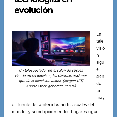
evolución
La
tele
visió
n
sigu
e
Un telespectador en el salon de sucasa
viendo en su televisor, las diversas opciones
sien
que da la televisión actual. (imagen UIT/
do
Adobe Stock generado con IA)
la
may
or fuente de contenidos audiovisuales del
mundo, y su adopción en los hogares sigue