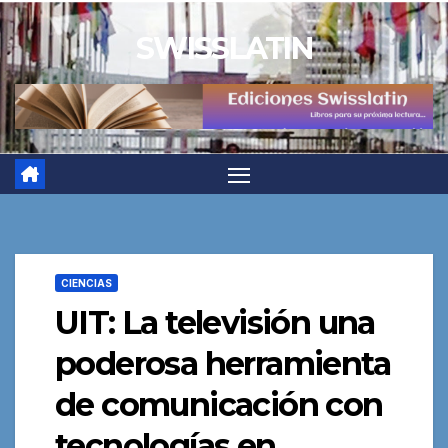
Saltar
SWISSLATIN
al
contenido
CIENCIAS
UIT: La televisión una
poderosa herramienta
de comunicación con
tecnologías en