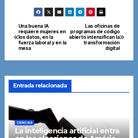
Una buena IA
Las oficinas de
Navegación
requiere mujeres en
programas de código
los datos, en la
abierto intensifican la
de
fuerza laboral y en la
transformación
mesa
digital
entradas
Entrada relacionada
CIENCIAS
La inteligencia artificial entra