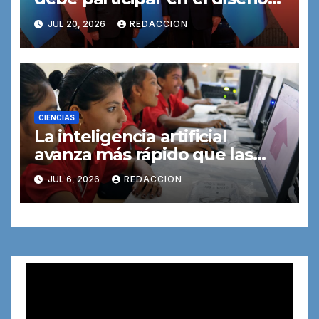
de la inteligencia artificial, no
JUL 20, 2026
REDACCION
solo unas pocas potencias
CIENCIAS
La inteligencia artificial
avanza más rápido que las
reglas para controlarla
JUL 6, 2026
REDACCION
Reproductor
de
vídeo