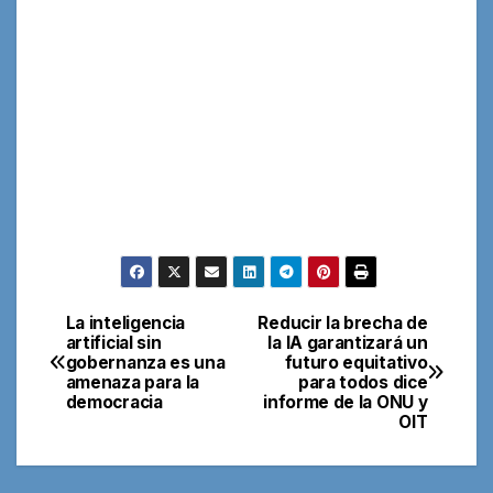
La inteligencia
Reducir la brecha de
Navegación
artificial sin
la IA garantizará un
gobernanza es una
futuro equitativo
de
amenaza para la
para todos dice
democracia
informe de la ONU y
entradas
OIT