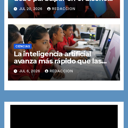
de la inteligencia artificial, no
JUL 20, 2026
REDACCION
solo unas pocas potencias
CIENCIAS
La inteligencia artificial
avanza más rápido que las
reglas para controlarla
JUL 6, 2026
REDACCION
Reproductor
de
vídeo