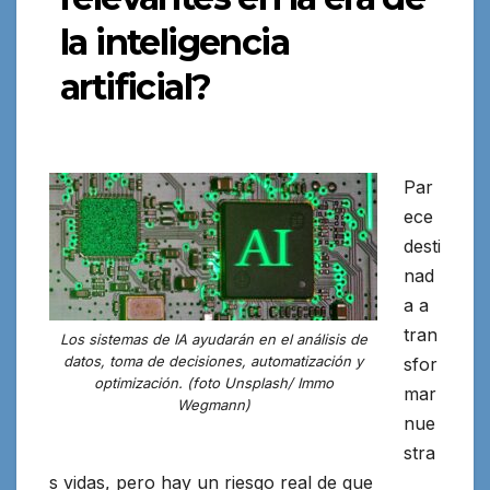
la inteligencia
artificial?
Par
ece
desti
nad
a a
tran
Los sistemas de IA ayudarán en el análisis de
datos, toma de decisiones, automatización y
sfor
optimización. (foto Unsplash/ Immo
mar
Wegmann)
nue
stra
s vidas, pero hay un riesgo real de que