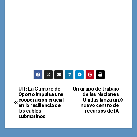
UIT: La Cumbre de
Un grupo de trabajo
Navegación
Oporto impulsa una
de las Naciones
cooperación crucial
Unidas lanza un
de
en la resiliencia de
nuevo centro de
los cables
recursos de IA
entradas
submarinos