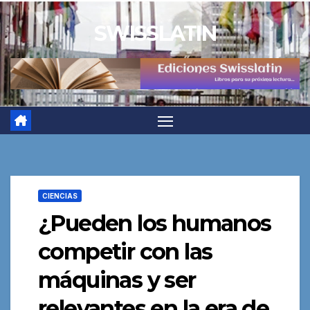
Saltar
SWISSLATIN
al
contenido
CIENCIAS
¿Pueden los humanos
competir con las
máquinas y ser
relevantes en la era de