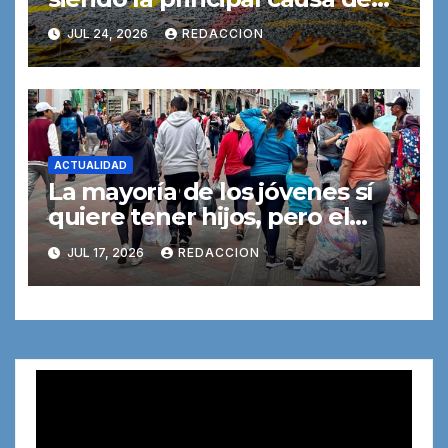
muerte entre los jóvenes
JUL 24, 2026
REDACCION
ACTUALIDAD
La mayoría de los jóvenes sí
quiere tener hijos, pero el
dinero y la vivienda lo
JUL 17, 2026
REDACCION
dificultan
Reproductor
de
vídeo