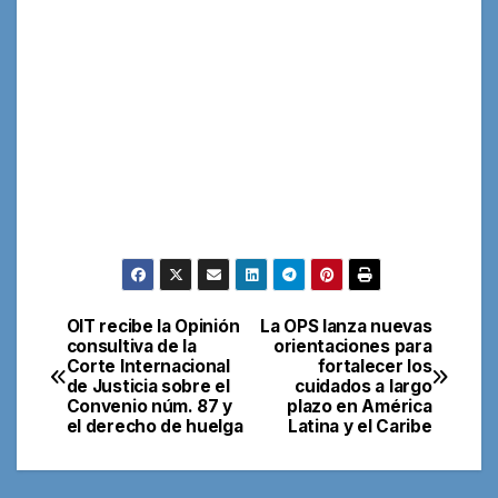
OIT recibe la Opinión
La OPS lanza nuevas
Navegación
consultiva de la
orientaciones para
Corte Internacional
fortalecer los
de
de Justicia sobre el
cuidados a largo
Convenio núm. 87 y
plazo en América
entradas
el derecho de huelga
Latina y el Caribe