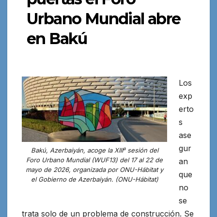
Urbano Mundial abre
en Bakú
Los
exp
erto
s
ase
gur
a
Bakú, Azerbaiyán, acoge la XIII
sesión del
Foro Urbano Mundial (WUF13) del 17 al 22 de
an
mayo de 2026, organizada por ONU-Hábitat y
que
el Gobierno de Azerbaiyán. (ONU-Hábitat)
no
se
trata solo de un problema de construcción. Se