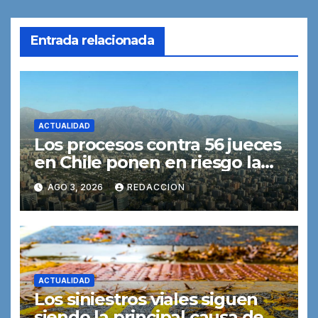
Entrada relacionada
ACTUALIDAD
Los procesos contra 56 jueces
en Chile ponen en riesgo la
independencia judicial,
AGO 3, 2026
REDACCION
advierte una experta
ACTUALIDAD
Los siniestros viales siguen
siendo la principal causa de