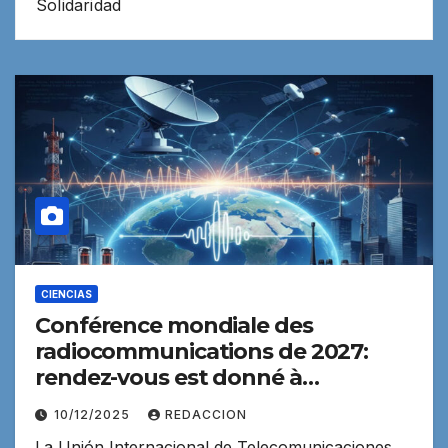
Solidaridad
CIENCIAS
Conférence mondiale des
radiocommunications de 2027:
rendez-vous est donné à
Shanghai, en Chine
10/12/2025
REDACCION
La Unión Internacional de Telecomunicaciones