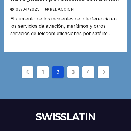
interferencia
03/04/2025
REDACCION
El aumento de los incidentes de interferencia en
los servicios de aviación, marítimos y otros
servicios de telecomunicaciones por satélite…
Paginación
1
2
3
4
de
entradas
SWISSLATIN