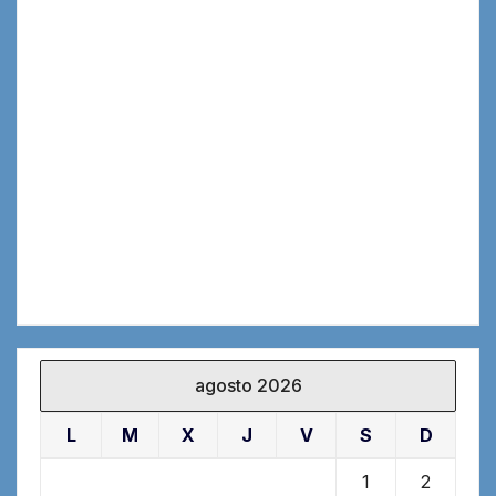
agosto 2026
L
M
X
J
V
S
D
1
2