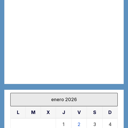
enero 2026
L
M
X
J
V
S
D
1
2
3
4