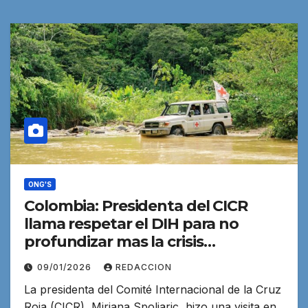
ONG'S
Colombia: Presidenta del CICR
llama respetar el DIH para no
profundizar mas la crisis
humanitaria
09/01/2026
REDACCION
La presidenta del Comité Internacional de la Cruz
Roja (CICR), Mirjana Spoljaric, hizo una visita en