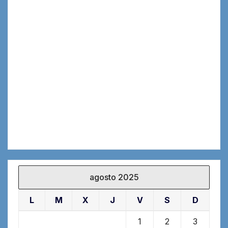
agosto 2025
L
M
X
J
V
S
D
1
2
3