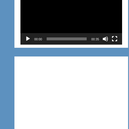
de
vídeo
00:00
00:35