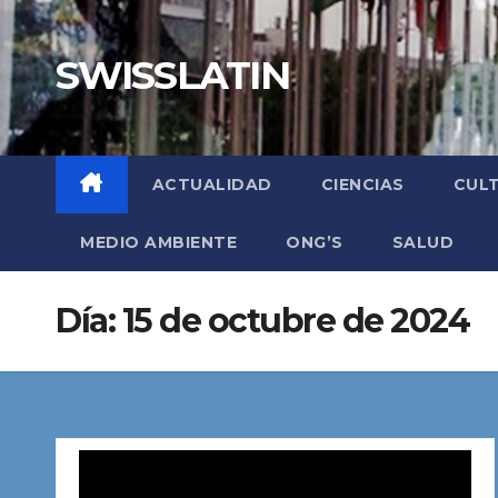
Saltar
al
SWISSLATIN
contenido
ACTUALIDAD
CIENCIAS
CUL
MEDIO AMBIENTE
ONG’S
SALUD
Día:
15 de octubre de 2024
Reproductor