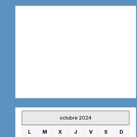
octubre 2024
L
M
X
J
V
S
D