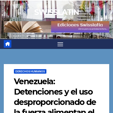
Saltar
SWISSLATIN
al
contenido
DERECHOS HUMANOS
Venezuela:
Detenciones y el uso
desproporcionado de
la fuerza alimentan el