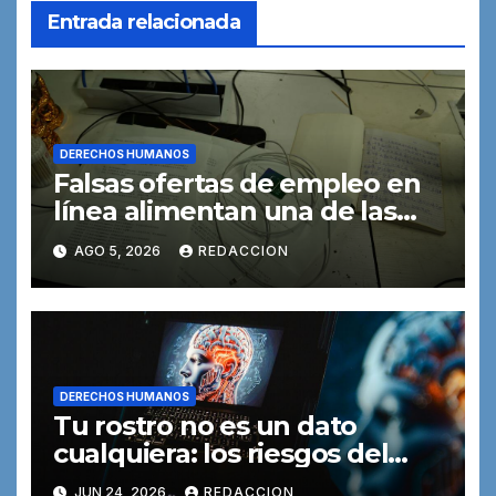
Entrada relacionada
DERECHOS HUMANOS
Falsas ofertas de empleo en
línea alimentan una de las
formas de trata de personas
AGO 5, 2026
REDACCION
DERECHOS HUMANOS
Tu rostro no es un dato
cualquiera: los riesgos del
reconocimiento facial
JUN 24, 2026
REDACCION