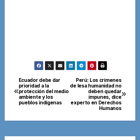
Ecuador debe dar
Perú: Los crímenes
Navegación
prioridad a la
de lesa humanidad no
protección del medio
deben quedar
de
ambiente y los
impunes, dice
pueblos indígenas
experto en Derechos
entradas
Humanos