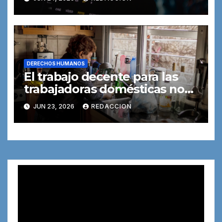
DERECHOS HUMANOS
El trabajo decente para las
trabajadoras domésticas no
puede esperar más
JUN 23, 2026
REDACCION
Reproductor
de
vídeo