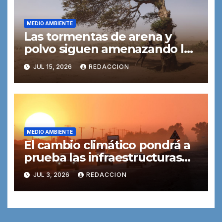
MEDIO AMBIENTE
Las tormentas de arena y
polvo siguen amenazando la
salud y el medio ambiente
JUL 15, 2026
REDACCION
MEDIO AMBIENTE
El cambio climático pondrá a
prueba las infraestructuras
de transporte
JUL 3, 2026
REDACCION