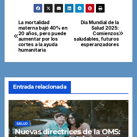
La mortalidad
Día Mundial de la
Navegación
materna bajó 40% en
Salud 2025:
20 años, pero puede
Comienzos
de
aumentar por los
saludables, futuros
cortes a la ayuda
esperanzadores
entradas
humanitaria
Entrada relacionada
SALUD
Nuevas directrices de la OMS: