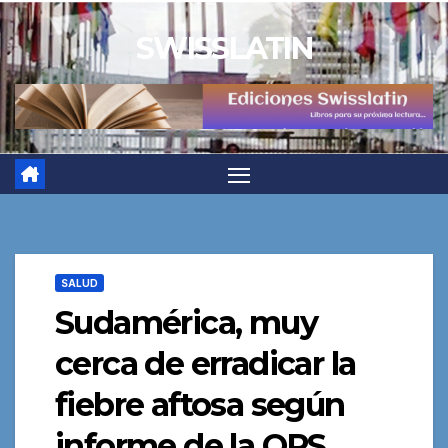
Saltar
SWISSLATIN
al
contenido
SALUD
Sudamérica, muy
cerca de erradicar la
fiebre aftosa según
informe de la OPS