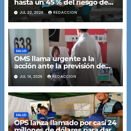
hasta un 45 % del riesgo de
demencia podría prevenirse o
JUL 22, 2026
REDACCION
retrasarse
SALUD
OMS llama urgente a la
acción ante la previsión de
que el número de nuevos
JUL 14, 2026
REDACCION
casos de cáncer se duplicará
de aquí a 2050
SALUD
OPS lanza llamado por casi 24
millones de dólares para dar