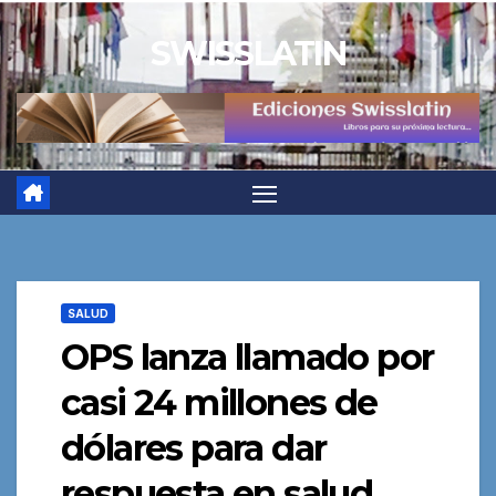
Saltar
SWISSLATIN
al
contenido
SALUD
OPS lanza llamado por
casi 24 millones de
dólares para dar
respuesta en salud