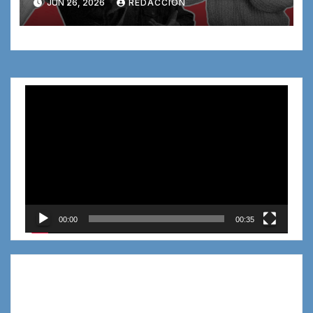
JUN 26, 2026
REDACCION
periodistas y creadores de
contenido
Reproductor
de
vídeo
00:00
00:35