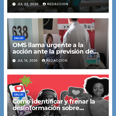
demencia podría prevenirse o
JUL 22, 2026
REDACCION
retrasarse
SALUD
OMS llama urgente a la
acción ante la previsión de
que el número de nuevos
JUL 14, 2026
REDACCION
casos de cáncer se duplicará
de aquí a 2050
SALUD
Cómo identificar y frenar la
desinformación sobre
vacunas: guías de la OPS para