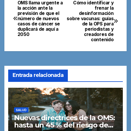
OMS llama urgente a
Cómo identificar y
Navegación
la acción ante la
frenar la
previsión de que el
desinformación
de
número de nuevos
sobre vacunas: guías
casos de cáncer se
de la OPS para
entradas
duplicará de aquí a
periodistas y
2050
creadores de
contenido
Entrada relacionada
SALUD
Nuevas directrices de la OMS:
hasta un 45 % del riesgo de