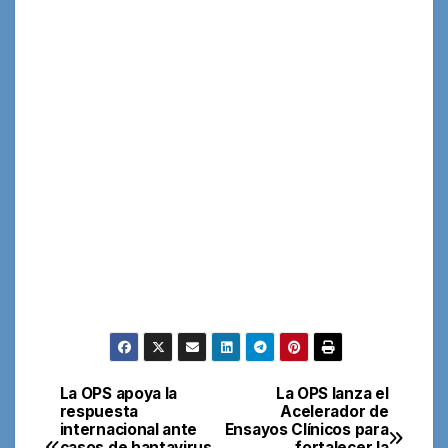
La OPS apoya la
La OPS lanza el
Navegación
respuesta
Acelerador de
internacional ante
Ensayos Clínicos para
de
casos de hantavirus
fortalecer la