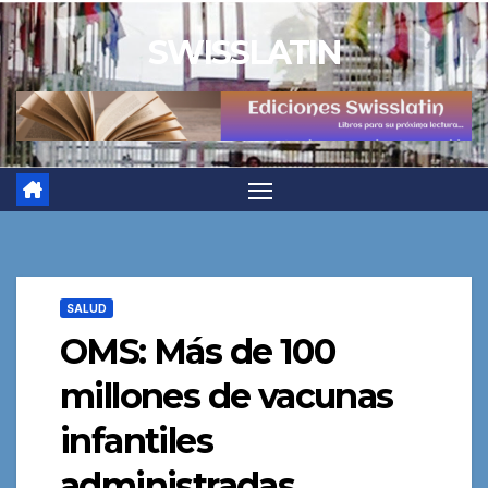
Saltar
SWISSLATIN
al
contenido
SALUD
OMS: Más de 100
millones de vacunas
infantiles
administradas