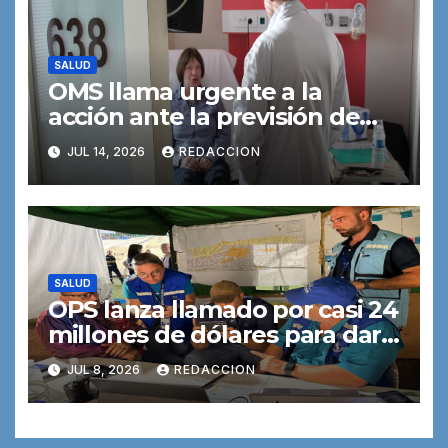
SALUD
OMS llama urgente a la
acción ante la previsión de
que el número de nuevos
JUL 14, 2026
REDACCION
casos de cáncer se duplicará
de aquí a 2050
SALUD
OPS lanza llamado por casi 24
millones de dólares para dar
respuesta en salud tras los
JUL 8, 2026
REDACCION
terremotos en Venezuela