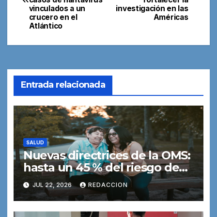
vinculados a un
investigación en las
entradas
crucero en el
Américas
Atlántico
Entrada relacionada
SALUD
Nuevas directrices de la OMS:
hasta un 45 % del riesgo de
demencia podría prevenirse o
JUL 22, 2026
REDACCION
retrasarse