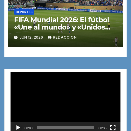
DEPORTES
FIFA Mundial 2026: El fútbol
«Une al mundo» y «Unidos
por la paz» son sus lemas
JUN 12, 2026
REDACCION
Reproductor
de
vídeo
00:00
00:35