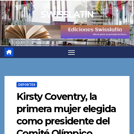
Saltar
SWISSLATIN
al
contenido
DEPORTES
Kirsty Coventry, la
primera mujer elegida
como presidente del
Comité Olímpico