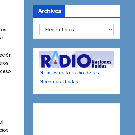
Archivos
Archivos
ros
s».
zación
tros
oceso
Noticias de la Radio de las
Naciones Unidas
al
cios