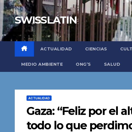
Saltar
al
SWISSLATIN
contenido
ACTUALIDAD
CIENCIAS
CUL
MEDIO AMBIENTE
ONG’S
SALUD
ACTUALIDAD
Gaza: “Feliz por el a
todo lo que perdimo