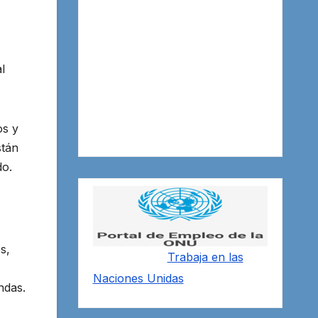
l
os y
stán
do.
s,
Trabaja en las
Naciones Unidas
ndas.