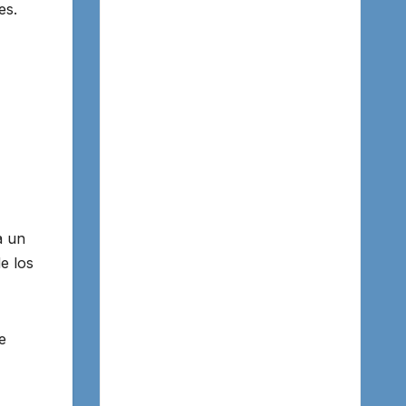
es.
a un
e los
e