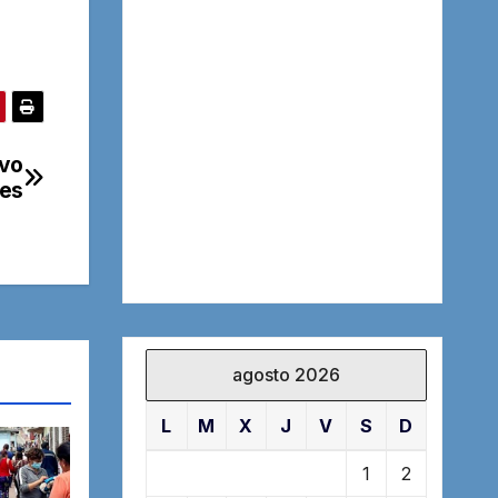
evo
res
agosto 2026
L
M
X
J
V
S
D
1
2