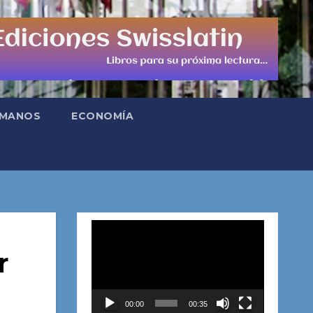
UMANOS
ECONOMÍA
Reproductor
de
r
vídeo
00:00
00:35