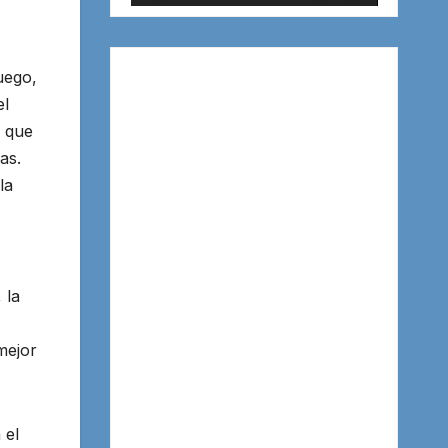
uego,
el
n que
as.
la
 la
mejor
 el