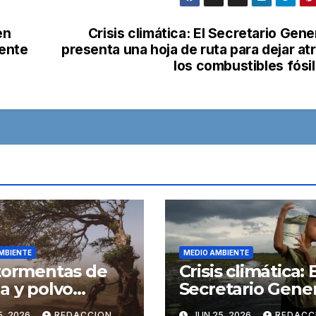
en
Crisis climática: El Secretario Gene
iente
presenta una hoja de ruta para dejar at
los combustibles fósi
MBIENTE
MEDIO AMBIENTE
tormentas de
Crisis climática: 
a y polvo
Secretario Gener
en
presenta una ho
5, 2026
REDACCION
JUN 25, 2026
REDACC