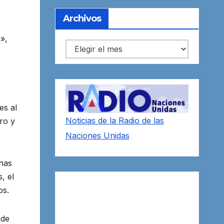
Archivos
»,
Archivos
es al
Noticias de la Radio de las
ro y
Naciones Unidas
onas
, el
os.
 de