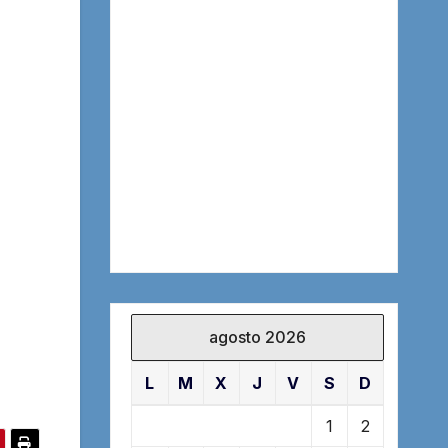
agosto 2026
L
M
X
J
V
S
D
1
2