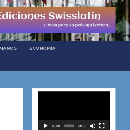
UMANOS
ECONOMÍA
Reproductor
de
vídeo
00:00
00:35