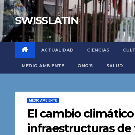
Saltar
al
SWISSLATIN
contenido
ACTUALIDAD
CIENCIAS
CUL
MEDIO AMBIENTE
ONG’S
SALUD
MEDIO AMBIENTE
El cambio climático
infraestructuras de