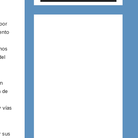
 por
ento
mos
del
un
 de
 vías
y sus