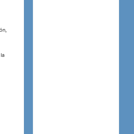
ón,
la