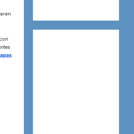
ieren
 con
antes
mapas