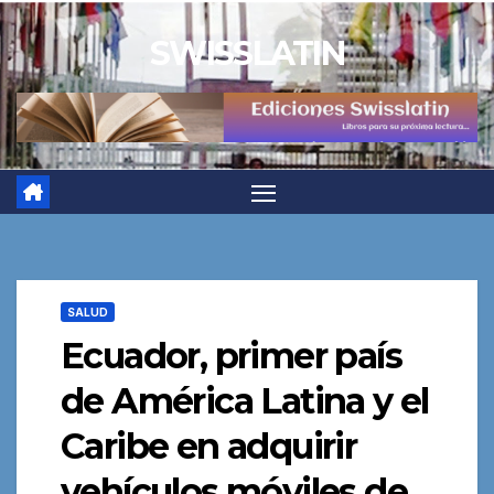
Saltar
SWISSLATIN
al
contenido
SALUD
Ecuador, primer país
de América Latina y el
Caribe en adquirir
vehículos móviles de