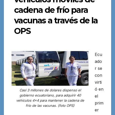
cadena de frío para
vacunas a través de la
OPS
Ecu
ado
r se
con
virti
ó en
Casi 3 millones de dolares dispenso el
gobierno ecuatoriano, para adquirir 40
el
vehiculos 4×4 para mantener la cadena de
prim
frio de las vacunas. (foto OPS)
er