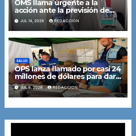
OMS llama urgente a la
acción ante la previsión de
que el número de nuevos
JUL 14, 2026
REDACCION
casos de cáncer se duplicará
de aquí a 2050
SALUD
OPS lanza llamado por casi 24
millones de dólares para dar
respuesta en salud tras los
JUL 8, 2026
REDACCION
terremotos en Venezuela
Reproductor