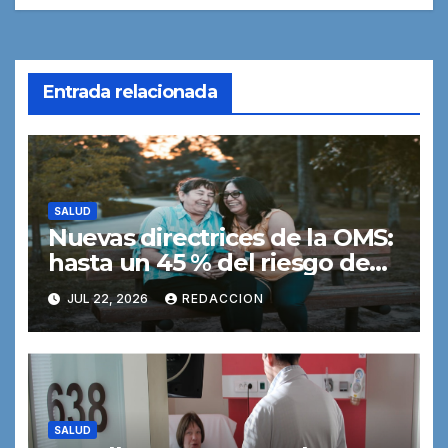
Entrada relacionada
SALUD
Nuevas directrices de la OMS:
hasta un 45 % del riesgo de
demencia podría prevenirse o
JUL 22, 2026
REDACCION
retrasarse
SALUD