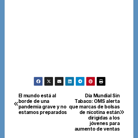
El mundo está al
Día Mundial Sin
Navegación
borde de una
Tabaco: OMS alerta
pandemia grave y no
que marcas de bolsas
de
estamos preparados
de nicotina están
dirigidas a los
entradas
jóvenes para
aumento de ventas