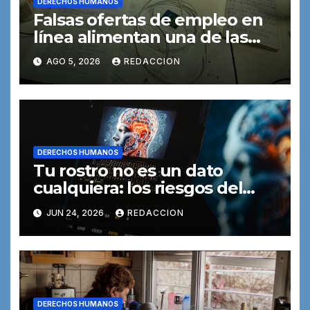
DERECHOS HUMANOS
Falsas ofertas de empleo en
línea alimentan una de las
formas de trata de personas
AGO 5, 2026
REDACCION
DERECHOS HUMANOS
Tu rostro no es un dato
cualquiera: los riesgos del
reconocimiento facial
JUN 24, 2026
REDACCION
DERECHOS HUMANOS