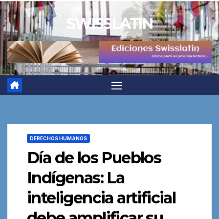
Saltar
SWISSLATIN
al
contenido
DERECHOS HUMANOS
Día de los Pueblos
Indígenas: La
inteligencia artificial
debe amplificar su