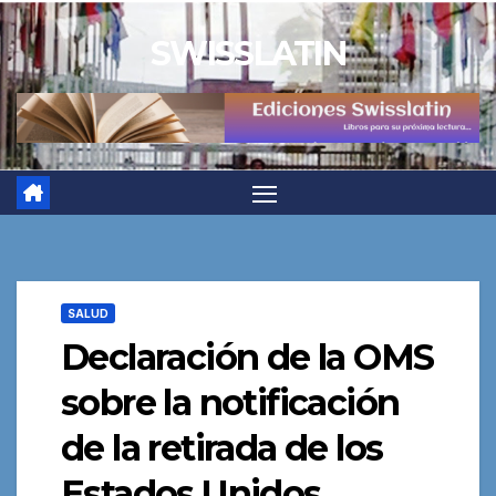
Saltar
SWISSLATIN
al
contenido
SALUD
Declaración de la OMS
sobre la notificación
de la retirada de los
Estados Unidos