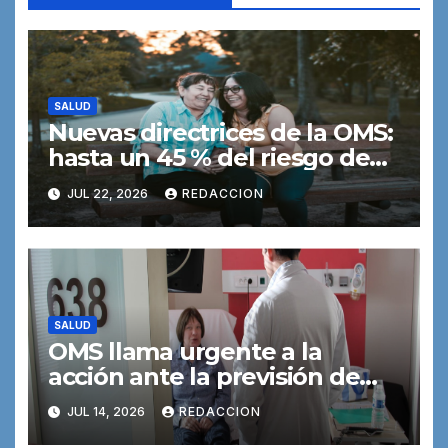
SALUD
Nuevas directrices de la OMS:
hasta un 45 % del riesgo de
demencia podría prevenirse o
JUL 22, 2026
REDACCION
retrasarse
SALUD
OMS llama urgente a la
acción ante la previsión de
que el número de nuevos
JUL 14, 2026
REDACCION
casos de cáncer se duplicará