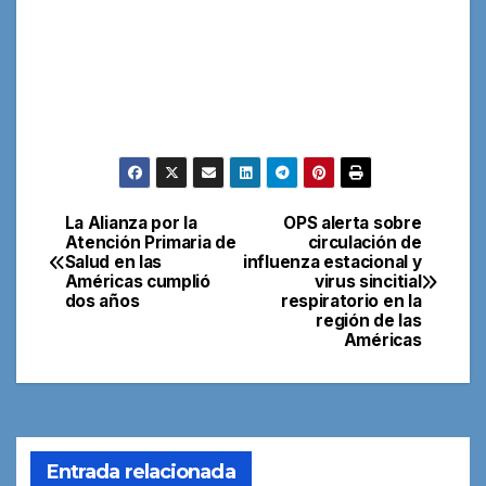
La Alianza por la
OPS alerta sobre
Navegación
Atención Primaria de
circulación de
Salud en las
influenza estacional y
de
Américas cumplió
virus sincitial
dos años
respiratorio en la
entradas
región de las
Américas
Entrada relacionada