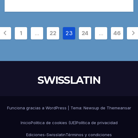
Paginación
1
…
22
23
24
…
46
de
entradas
SWISSLATIN
Funciona gracias a WordPress
|
Tema:
Newsup
de
Themeansar
Inicio
Politica de cookies (UE)
Política de privacidad
Ediciones-Swisslatin
Términos y condiciones