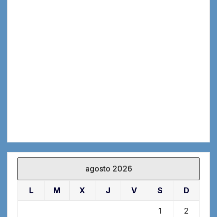
agosto 2026
L
M
X
J
V
S
D
1
2