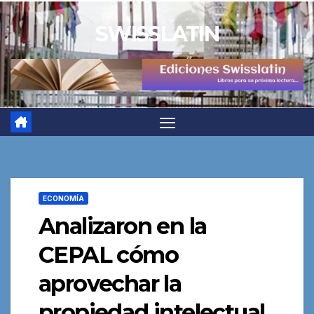
Saltar
SWISSLATIN
al
contenido
ECONOMÍA
Analizaron en la
CEPAL cómo
aprovechar la
propiedad intelectual