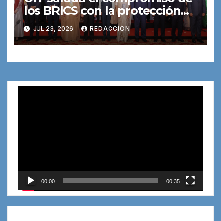
los BRICS con la protección
social, la inclusión laboral y
JUL 23, 2026
REDACCION
los mercados de trabajo del
futuro
Reproductor
de
vídeo
00:00
00:35