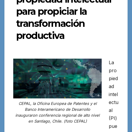
para propiciar la
transformación
productiva
La
pro
pied
ad
intel
ectu
CEPAL, la Oficina Europea de Patentes y el
Banco Interamericano de Desarrollo
al
inauguraron conferencia regional de alto nivel
(PI)
en Santiago, Chile. (foto CEPAL)
pue