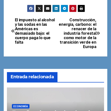
El impuesto al alcohol
Construcción,
Navegación
y las sodas en las
energía, carbono: el
Américas es
renacer de la
de
demasiado bajo: el
industria forestal
cuerpo paga lo que
como motor de la
entradas
falta
transición verde en
Europa
Entrada relacionada
ECONOMÍA