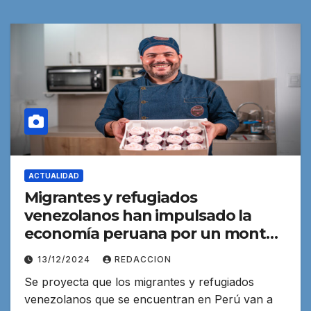
ACTUALIDAD
Migrantes y refugiados
venezolanos han impulsado la
economía peruana por un monto
de 530 millones de dólares
13/12/2024
REDACCION
Se proyecta que los migrantes y refugiados
venezolanos que se encuentran en Perú van a