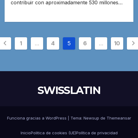
contribuir con aproximadamente 530 millones…
Paginación
1
…
4
5
6
…
10
de
entradas
SWISSLATIN
Funciona gracias a WordPress
|
Tema:
Newsup
de
Themeansar
Inicio
Politica de cookies (UE)
Política de privacidad