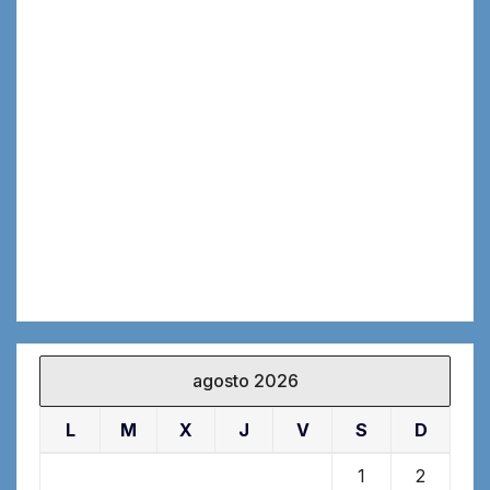
agosto 2026
L
M
X
J
V
S
D
1
2