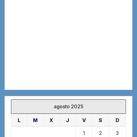
agosto 2025
L
M
X
J
V
S
D
1
2
3