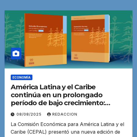
ECONOMÍA
América Latina y el Caribe
continúa en un prolongado
período de bajo crecimiento:
crecerá 2,2% en 2025 y 2,3% en
08/08/2025
REDACCION
2026 señala CEPAL
La Comisión Económica para América Latina y el
Caribe (CEPAL) presentó una nueva edición de