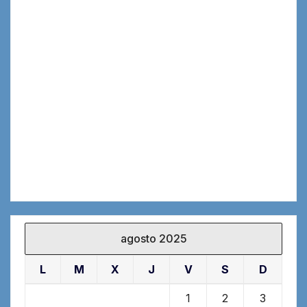
agosto 2025
L
M
X
J
V
S
D
1
2
3