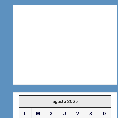
agosto 2025
L
M
X
J
V
S
D