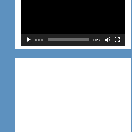
de
vídeo
00:00
00:35