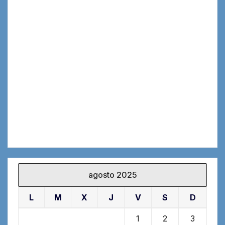
agosto 2025
L
M
X
J
V
S
D
1
2
3