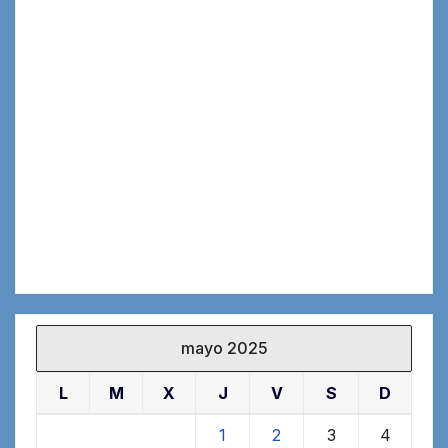
mayo 2025
L
M
X
J
V
S
D
1
2
3
4