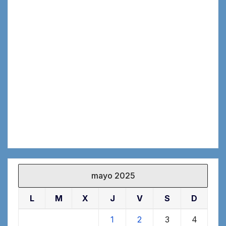
mayo 2025
L
M
X
J
V
S
D
1
2
3
4