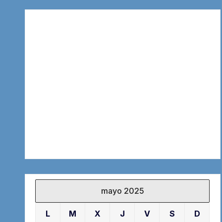
mayo 2025
L
M
X
J
V
S
D