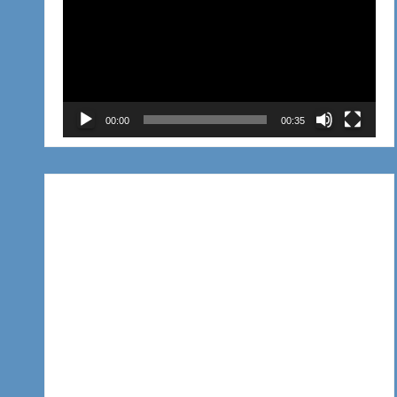
de
vídeo
00:00
00:35