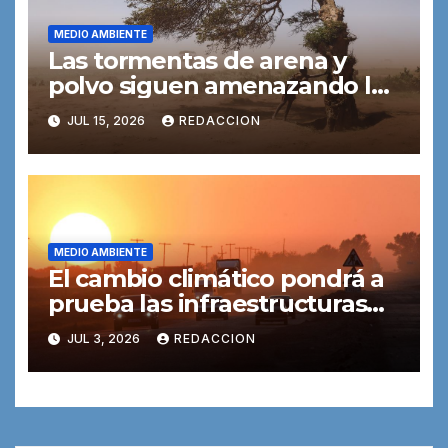
MEDIO AMBIENTE
Las tormentas de arena y
polvo siguen amenazando la
salud y el medio ambiente
JUL 15, 2026
REDACCION
MEDIO AMBIENTE
El cambio climático pondrá a
prueba las infraestructuras
de transporte
JUL 3, 2026
REDACCION