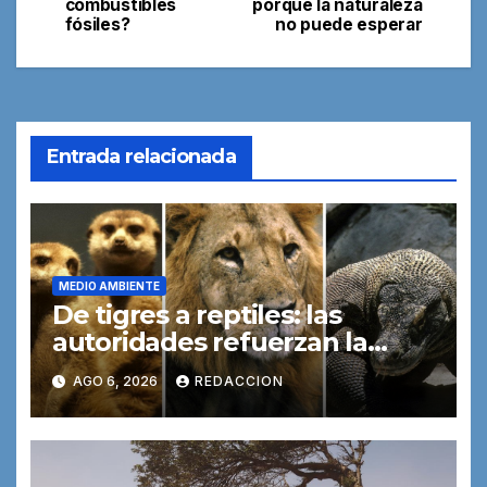
combustibles
porque la naturaleza
entradas
fósiles?
no puede esperar
Entrada relacionada
MEDIO AMBIENTE
De tigres a reptiles: las
autoridades refuerzan la
lucha contra las redes
AGO 6, 2026
REDACCION
mundiales de tráfico de
especies