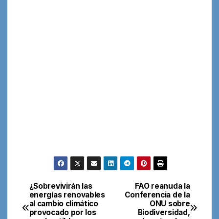
¿Sobrevivirán las
FAO reanuda la
Navegación
energías renovables
Conferencia de la
al cambio climático
ONU sobre
de
provocado por los
Biodiversidad,